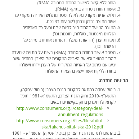
החזר ללא קשר לאישור החזרת הסחורה (RMA).
אישור החזרת סחורה בתוקף (RMA).
תלוש אריזה מקורי. נא לא להיפטר מתלוש האריזה המקורי עד
אשר המוצר נבדק ונבחן לשביעות רצונכם.
המוצר המיועד להחזר חייב להיות שלם ובעל כל האביזרים
הנלווים (אנטנות, סוללות, תוכנות וכו').
תעודות יצרן (הוראות הפעלה, תעודות אחריות, מידע על
הרשמה וכו').
מספר אישור החזרת הסחורה (RMA) רשום על התווית שנועדה
להחזר המוצר ולא על האריזה המקורית של היצרן. החזרים אשר
יגיעו עם כיתוב על האריזה המקורית של היצרן יידחו ויישלחו
בחזרה ללקוח אשר יישא בהוצאות המשלוח.
מדיניות החזרה:
ביטול עסקה בהתאם לתקנות הגנת הצרכן (ביטול עסקה),
התשע"א-2010 וחוק הגנת הצרכן, התשמ"א-1981 תוכל
לקרוא ולהתעדכן בחוק בקישורים הבאים:
http://www.consumers.org.il/category/deal-
annulment-regulations
http://www.consumers.org.il/files/files/bitul-
iska/takanut-bitul-iska-2012.pdf
בהתאם לתקנות הגנת הצרכן (ביטול עסקה) התשמ"א - 1981