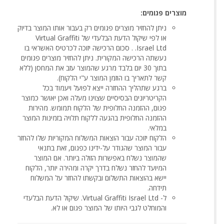
מוצרים פגומים:
ניתן להחזיר מוצרים פגומים רק בעבור אותו המוצר בדיוק
או לפי שיקול הדעת הבלעדי של Virtual Graffiti
Israel Ltd. . סכום הרכישה יזוכה לכרטיס האשראי בו
נעשתה הרכישה המקורית. ניתן להחזיר מוצרים פגומים
בתוך 30 יום בלבד מרגע שהמוצר עזב את המחסן (ללא
קשר לתאריך בו הוזמן המוצר ע"י הלקוח).
ברגע שתהליך ההחזרה ייצא לפועל ויעמוד בכל
הקריטריונים הבסיסיים שצוינו מעלה ואכן יאושר כמוצר
פגום, ההזמנה החלופית של הלקוח תמומש. מהירות
ההזמנה החלופית בהגעה ללקוח תלויה בזמינות המוצר
במלאי.
הלקוח יזוכה עבור הוצאות המשלוח המקוריות שלו להחזר
עבור המוצר שהגודר על-ידינו כפגום, זאת בתנאי
שהמוצר נשלח באפשרות הזולה ביותר. אם המוצר
המיועד להחזר נשלח בדרך יקרה ומהירה יותר, הלקוח
יישא בהוצאות התשלום ובקשתו להחזר על המשלוח
תידחה.
ל- Virtual Graffiti Israel Ltd. שיקול הדעת הבלעדי
והמוחלט לגבי היותו של המוצר פגום או לא.