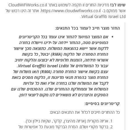
שימו לב!
מדיניות החזרים זו תקפה לשימוש באתר CloudWiFiWorks.co.il
אשר ממוקם ב- https://www.cloudwifiworks.co.il. אתר זה הינו רכוש של
Virtual Graffiti Israel Ltd.
החזר מוצר חייב לעמוד בכל התנאים:
אם המוצר המיועד להחזר אינו עומד בכל הקריטריונים
המופיעים מטה, ההחזר יידחה על-ידינו ויישלח בחזרה
ללקוח אשר יישא בהוצאות המשלוח. כתוצאה מכך אישור
החזרת הסחורה של הלקוח (RMA) יבוטל, כל בקשת
אשראי תידחה, הזמנות חלופיות לא יבוצעו והלקוח יחויב
עבור כל המשלוחים אל ומVirtual Graffiti Israel Ltd.
עצם בקשת אישור החזרת סחורה (RMA) ו/או משלוח של
החזרת מוצר בהפרת תנאי מדיונות זו, הלקוח מסכים בזאת
לקבל את המשלוח שלנו בחזרה אליו ואת כל עלויות
המשלוח אל וממחלקת ההחזרים שלנו. ההסכמים שלנו עם
הספקים והיצרנים לא משאירים לנו מקום ליוצאי דופן.
קריטריונים בסיסיים:
כל ההחזרים חייבים לכלול את התנאים הבאים:
אריזה מקורית (אריזה מהיצרן, קלקר, שקיות ניילון וכו').
ברקוד מקורי ושלם. הסרת הברקוד מונעת כל אפשרות של