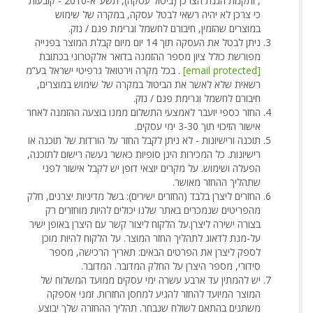
, ותקנות הגנת הצרכן (ביטול עסקה), תשע"א-2010 - קובעות
כי צרכן לא יהיה רשאי לבטל עסקה, במקרה של שימוש
במוצרים שהזמין, חיבורם לחשמל וגרימת פגם / נזק.
ניתן לבטל את העסקה תוך 14 יום מיום קבלת המוצר בפנייה
מפורשת כולל ציון מספר ההזמנה בדואר אלקטרוני בכתובת
[email protected]
. בכל מקרה וירטואל גרפיטי ישראל בע”מ
רשאית שלא לאשר את הביטול במקרה של שימוש במוצרים,
חיבורם לחשמל וגרימת פגם / נזק.
החזר כספי יועבר לאמצעי התשלום ממנו בוצעה ההזמנה לאחר
אישור הזיכוי תוך 3-30 ימי עסקים.
תוכנה ורישיונות - לא ניתן לקבל החזר על הורדות של תוכנה או
רישיונות. כל המכירות הינן סופיות כאשר נעשה רישום לתוכנה,
הפעלה ושימוש. על מקרים יוצאי דופן יש לקבל אישור לפני
שתהליך ההחזר מאושר.
החזרים ליצרן בלבד (החזרים ישירים): בשל מדיניות יצרנים, חלק
מהפריטים שנמכרים באתר שלנו יכולים להיות מוחזרים רק
בצורה ישירה ליצרן.על הלקוח ליצור קשר עם היצרן באופן ישיר
על-מנת לדאוג לתהליך החזר המוצר. על הלקוח להיות מוכן
לספק ליצרן את הפרטים הבאים: תאריך הרכישה, מספר
סידורי, מספר היצרן על החלק המדובר. המדובר.
יש להמתין עד ארבע עשרה ימי עסקים ממועד המשלוח של
המוצר המיועד להחזר להגיע למחסן החזרות. זמני אספקה
משתנים בהתאם לשולח שנבחר. תהליך ההחזרה שלך יבוצע