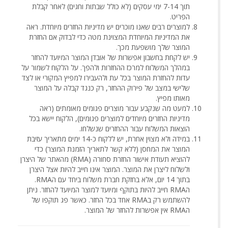
תוך 7-14 ימי עסקים (לא כולל שבתות וחגים) לאחר קבלת
הפריט.
למוצרים רבים שאנו מוכרים יש מדיניות החזרים מיוחדת. ראה
את המדיניות המיוחדת המצוינת מטה כדי לבדוק אם החזרת
המוצר שלך מושפעת מכך.
יש לקחת בחשבון אפשרות של אובדן המוצר המיועד להחזר
במהלך המשלוח למרכז ההחזרות ולהפך. על הלקוח לשמור על
עדות להחזרת המוצר בכל עת ולהעבירו למפיץ המקורי או לצד
שלישי במצב של פירוק ההחזר, רק כנגד קבלה על המוצר
מאותו מפיץ.
למעט מה שנקבע עבור מוצרים פגומים מאומתים (ראה
מדיניות החזרים מיוחדים למוצרים פגומים), הלקוח יישא בכל
הוצאות המשלוח עבור ההחזרים שנשלחו.
במידה ולא מצוין אחרת, יש ללקוח כ-14 ימים מתאריך עזיבת
המוצר את המחסן (ללא קשר לתאריך הזמנת המוצר) כדי
להוציא תעודת אישור החזרת סחורה (RMA) מהאתר של היצרן
ולשלוח ליצרן את המוצר. המוצר אינו חייב להיות אצל היצרן
בתוך 14 יום, אלא בחזקת חברת משלוח ביחד עם הRMA.
הRMA חייב להיות בתוקף ומיועד למוצר המיועד להחזר. ניתן
להשתמש רק בRMA אחד בכל החזר. כאשר פג תוקפו של
הRMA אין אפשרות להחזר של המוצר.